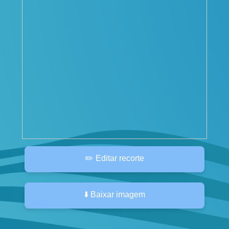
✏️ Editar recorte
⬇️ Baixar imagem